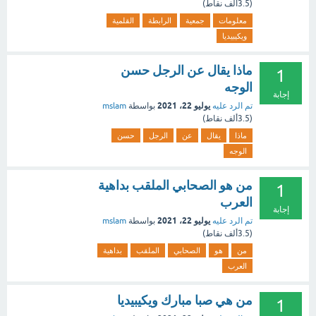
(
3.5ألف
نقاط)
معلومات
جمعية
الرابطة
القلمية
ويكيبيديا
ماذا يقال عن الرجل حسن
1
الوجه
إجابة
يوليو 22، 2021
تم الرد عليه
بواسطة
mslam
(
3.5ألف
نقاط)
ماذا
يقال
عن
الرجل
حسن
الوجه
من هو الصحابي الملقب بداهية
1
العرب
إجابة
يوليو 22، 2021
تم الرد عليه
بواسطة
mslam
(
3.5ألف
نقاط)
من
هو
الصحابي
الملقب
بداهية
العرب
من هي صبا مبارك ويكيبيديا
1