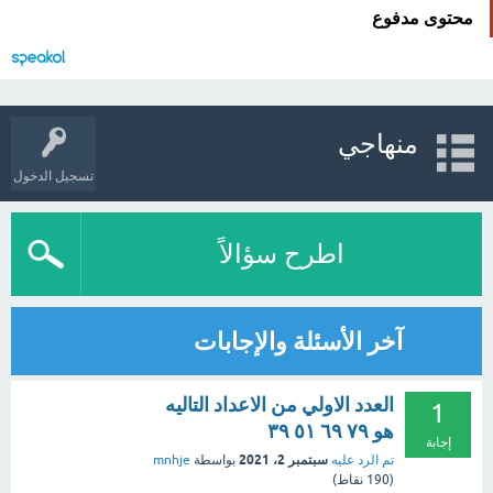
محتوى مدفوع
منهاجي
تسجيل الدخول
اطرح سؤالاً
آخر الأسئلة والإجابات
العدد الاولي من الاعداد التاليه
1
هو ٧٩ ٦٩ ٥١ ٣٩
إجابة
سبتمبر 2، 2021
تم الرد عليه
بواسطة
mnhje
(
190
نقاط)