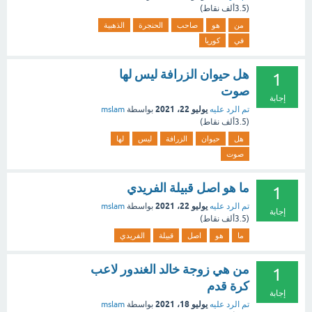
(
3.5ألف
نقاط)
من
هو
صاحب
الحنجرة
الذهبية
في
كوريا
هل حيوان الزرافة ليس لها
1
صوت
إجابة
يوليو 22، 2021
تم الرد عليه
بواسطة
mslam
(
3.5ألف
نقاط)
هل
حيوان
الزرافة
ليس
لها
صوت
ما هو اصل قبيلة الفريدي
1
يوليو 22، 2021
تم الرد عليه
بواسطة
mslam
إجابة
(
3.5ألف
نقاط)
ما
هو
اصل
قبيلة
الفريدي
من هي زوجة خالد الغندور لاعب
1
كرة قدم
إجابة
يوليو 18، 2021
تم الرد عليه
بواسطة
mslam