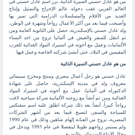
من هو عادل حسني السيرة الذاتية، برز اسم عادل حسني في
العالم العربي عقب دخوله عالم الإخراج والتمثيل وإنتاج
العديد من الأفلام والمسلسلات الدرامية التي تميز بها
وأصبحت فيما بعد من أكثر الأعمال رواجاً وشهرة في الوطن،
ولد عادل حسني بالإسكندرية، حصل على الثانوية العامة ومن
ثم انتقل للسفر والعيش في ألمانيا تزوج من احد النساء
الألمانيات وعمل مع أخوته في استيراد المواد الغذائية للعرب
المقيمين في البلاد، حتى أنشئ شركته الخاصة وعمل فيها.
من هو عادل حسني السيرة الذاتية
عادل حسني هو رجل أعمال مصري ومنتج ومخرج سينمائي
معروف ولد في مدينة الإسكندرية، حاصل على شهادة
الدكتوراه في ألمانيا، عمل مع أخوته في استيراد المواد
الغذائية ومن ثم أنشأ مع زوجته الألمانية شركة سياحية لاقت
رواجاً كبيراً، أنشأ بعد ذلك شركة اطلق عليه اسم سفنكس
للسياحة والسفر، لتصبح فيما بعد من أشهر الشركات
المصرية، تزوج من الفنانة إلهام شاهين وذلك في عام 1990
ولم يستمر زواجهم طويلا لينفصلا في عام 1991 ويدخل في
مجال الإنتاج السنيمائي والتوزيع.