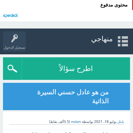
محتوى مدفوع
منهاجي
تسجيل الدخول
اطرح سؤالاً
من هو عادل حسني السيرة
الذاتية
سُئل
يوليو 18، 2021
بواسطة
mslam
(
3.5ألف
نقاط)