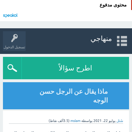
محتوى مدفوع
منهاجي
تسجيل الدخول
اطرح سؤالاً
ماذا يقال عن الرجل حسن
الوجه
سُئل
يوليو 22، 2021
بواسطة
mslam
(
3.5ألف
نقاط)