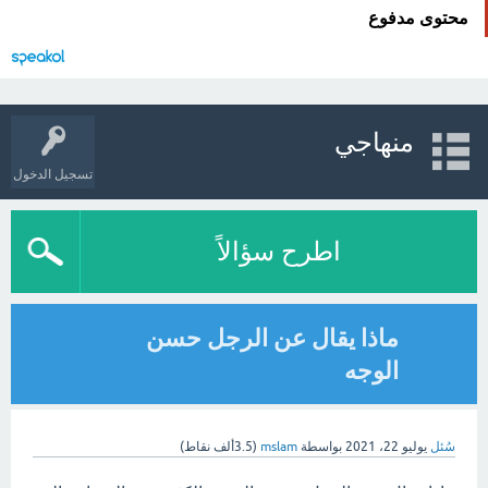
محتوى مدفوع
منهاجي
تسجيل الدخول
اطرح سؤالاً
ماذا يقال عن الرجل حسن
الوجه
سُئل
يوليو 22، 2021
بواسطة
mslam
(
3.5ألف
نقاط)